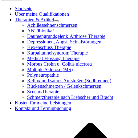
Startseite
Über meine Qualifikationen
Therapien & Artikel
Achillessehnenschmerzen
ANTIbiotika!
Daumengrundgelenk-Arthrose-Therapie
Depressionen, Angst, Schlafstörungen
Hexenschuss Therapie
Karpaltunnelsyndrom Therapie
Medical-Flossing-Therapie
Morbus Crohn u. Colitis ulcerosa
Multiple Sklerose (MS)
Polyneuropathie
Reflux und saures Aufstoßen (Sodbrennen)
Rückenschmerzen / Gelenkschmerzen
Scenar-Therapie
Schmerztherapie nach Liebscher und Bracht
Kosten für meine Leistungen
Kontakt und Terminbuchung