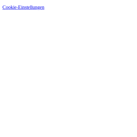
Nach
Cookie-Einstellungen
oben
scrollen