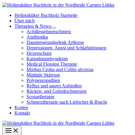
Zum
Inhalt
Heilpraktiker Buchholz Startseite
springen
Über mich
Therapien & News
Achillessehnenschmerz
Antibiotika
Daumengrundgelenk Arthrose
Depressionen, Angst und Schlafstörungen
Hexenschuss
Karpaltunnelsyndrom
Medical Flossing Therapie
Morbus Crohn und Colitis ulcerosa
Multiple Sklerose
Polyneuropathien
Reflux und saures Aufstoßen
Rücken- und Gelenkschmerzen
Scenartherapie
Schmerztherapie nach Liebscher & Bracht
Kosten
Kontakt