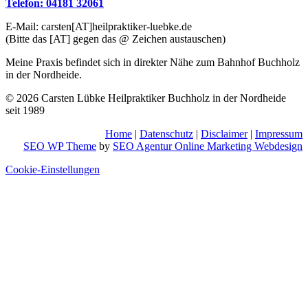
Telefon: 04181 32061
E-Mail: carsten[AT]heilpraktiker-luebke.de
(Bitte das [AT] gegen das @ Zeichen austauschen)
Meine Praxis befindet sich in direkter Nähe zum Bahnhof Buchholz
in der Nordheide.
© 2026 Carsten Lübke Heilpraktiker Buchholz in der Nordheide
seit 1989
Home
|
Datenschutz
|
Disclaimer
|
Impressum
SEO WP Theme
by
SEO Agentur Online Marketing Webdesign
Nach
Cookie-Einstellungen
oben
scrollen