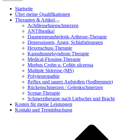
Startseite
Über meine Qualifikationen
Therapien & Artikel
Achillessehnenschmerzen
ANTIbiotika!
Daumengrundgelenk-Arthrose-Therapie
Depressionen, Angst, Schlafstörungen
Hexenschuss Therapie
Karpaltunnelsyndrom Therapie
Medical-Flossing-Therapie
Morbus Crohn u. Colitis ulcerosa
Multiple Sklerose (MS)
Polyneuropathie
Reflux und saures Aufstoßen (Sodbrennen)
Rückenschmerzen / Gelenkschmerzen
Scenar-Therapie
Schmerztherapie nach Liebscher und Bracht
Kosten für meine Leistungen
Kontakt und Terminbuchung