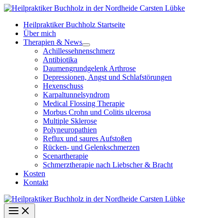
Zum
Inhalt
Heilpraktiker Buchholz Startseite
springen
Über mich
Therapien & News
Achillessehnenschmerz
Antibiotika
Daumengrundgelenk Arthrose
Depressionen, Angst und Schlafstörungen
Hexenschuss
Karpaltunnelsyndrom
Medical Flossing Therapie
Morbus Crohn und Colitis ulcerosa
Multiple Sklerose
Polyneuropathien
Reflux und saures Aufstoßen
Rücken- und Gelenkschmerzen
Scenartherapie
Schmerztherapie nach Liebscher & Bracht
Kosten
Kontakt