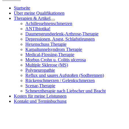
Startseite
Über meine Qualifikationen
Therapien & Artikel
Achillessehnenschmerzen
ANTIbiotika!
Daumengrundgelenk-Arthrose-Therapie
Depressionen, Angst, Schlafstörungen
Hexenschuss Therapie
Karpaltunnelsyndrom Therapie
Medical-Flossing-Therapie
Morbus Crohn u. Colitis ulcerosa
Multiple Sklerose (MS)
Polyneuropathie
Reflux und saures Aufstoßen (Sodbrennen)
Rückenschmerzen / Gelenkschmerzen
Scenar-Therapie
Schmerztherapie nach Liebscher und Bracht
Kosten für meine Leistungen
Kontakt und Terminbuchung