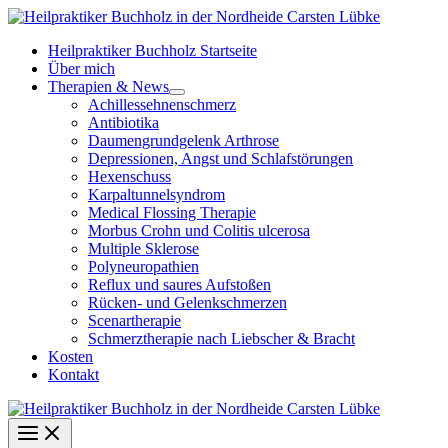
Zum
Inhalt
Heilpraktiker Buchholz Startseite
springen
Über mich
Therapien & News
Achillessehnenschmerz
Antibiotika
Daumengrundgelenk Arthrose
Depressionen, Angst und Schlafstörungen
Hexenschuss
Karpaltunnelsyndrom
Medical Flossing Therapie
Morbus Crohn und Colitis ulcerosa
Multiple Sklerose
Polyneuropathien
Reflux und saures Aufstoßen
Rücken- und Gelenkschmerzen
Scenartherapie
Schmerztherapie nach Liebscher & Bracht
Kosten
Kontakt